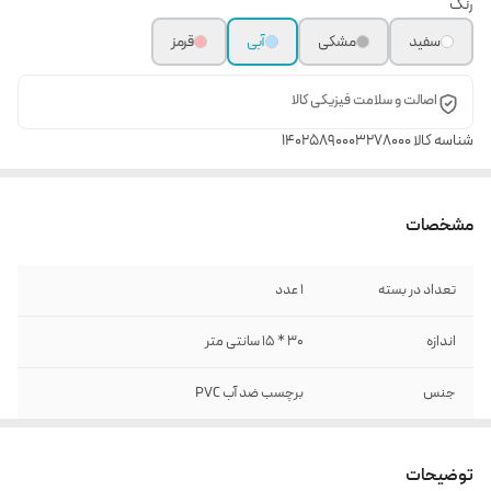
رنگ
سفید
مشکی
آبی
قرمز
اصالت و سلامت فیزیکی کالا
شناسه کالا
14025890003278000
مشخصات
تعداد در بسته
1 عدد
اندازه
30 * 15 سانتی متر
جنس
برچسب ضد آب PVC
توضیحات