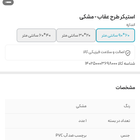
استیکر طرح عقاب - مشکی
اندازه
60*90 سانتی متر
20*30 سانتی متر
40*60 سانتی متر
اصالت و سلامت فیزیکی کالا
شناسه کالا
140250003698000
مشخصات
رنگ
مشکی
تعداد در بسته
1 عدد
جنس
برچسب ضد آب PVC