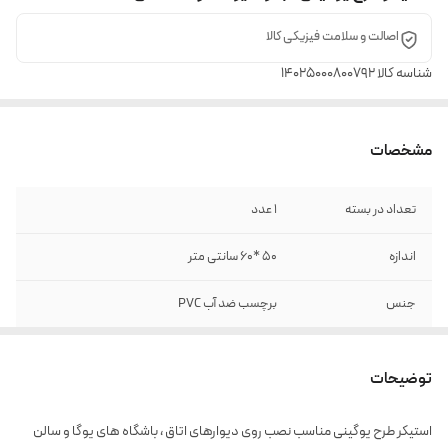
اصالت و سلامت فیزیکی کالا
شناسه کالا
14025000800792
مشخصات
تعداد در بسته
1 عدد
اندازه
50 *60 سانتی متر
جنس
برچسب ضد آب PVC
توضیحات
استیکر طرح یوگینی مناسب نصب روی دیوارهای اتاق ، باشگاه های یوگا و سالن