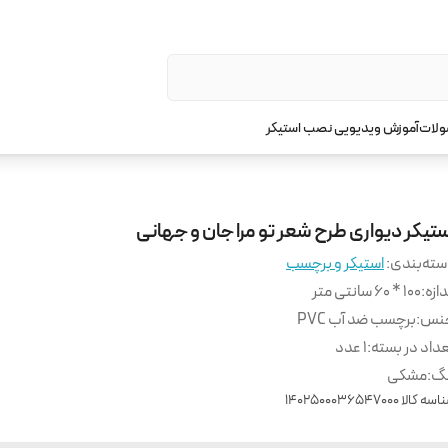
ولات
آموزش ویدیویی نصب استیکر
ستیکر دیواری طرح شعر تو مرا جان و جهانی
ته‌بندی
:
استیکر و برچسب
دازه
:
100 * 60 سانتی متر
نس
:
برچسب ضد آب PVC
داد در بسته
:
1 عدد
نگ
:
مشکی
اسه کالا
1402500036547000