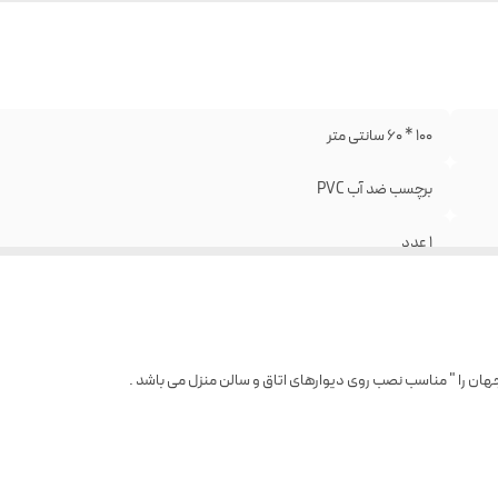
100 * 60 سانتی متر
برچسب ضد آب PVC
1 عدد
مشکی
جهان را " مناسب نصب روی دیوارهای اتاق و سالن منزل می باشد .