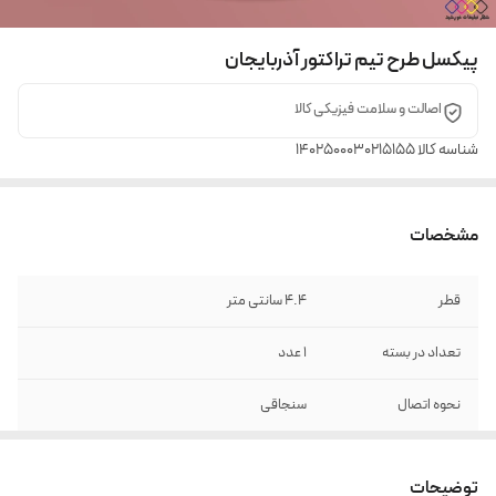
پیکسل طرح تیم تراکتور آذربایجان
اصالت و سلامت فیزیکی کالا
شناسه کالا
1402500030215155
مشخصات
قطر
4.4 سانتی متر
تعداد در بسته
1 عدد
نحوه اتصال
سنجاقی
جنس
فلزی
توضیحات