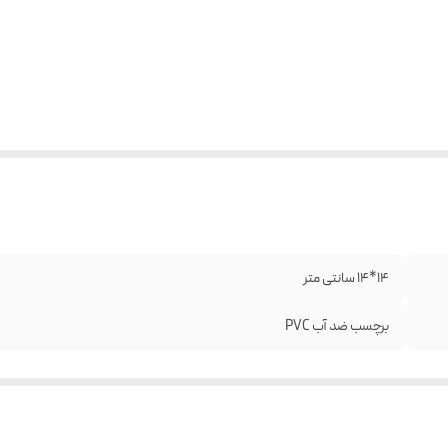
14*14 سانتی متر
برچسب ضد آب PVC