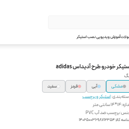
ولات
آموزش ویدیویی نصب استیکر
تیکر خودرو طرح آدیداس adidas
نگ
مشکی
آبی
قرمز
سفید
ته‌بندی
:
استیکر و برچسب
دازه
:
14*14 سانتی متر
نس
:
برچسب ضد آب PVC
اسه کالا
14025003698712354