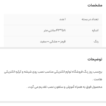
مشخصات
تعداد در بسته
1 عدد
اندازه
58*43 سانتی متر
رنگ
قرمز + مشکی + سفید
جنس
برچسب ضد آب PVC - روزرنگ
توضیحات
برچسب روز رنگ فروشگاه لوازم الکتریکی مناسب نصب روی شیشه و کرکره الکتریکی
هاست .
محصول فوق به همراه آموزش و سلفون نصب تقدیم می گردد .
ارتفاع 58 سانتی متر / عرض 43 سانتی متر