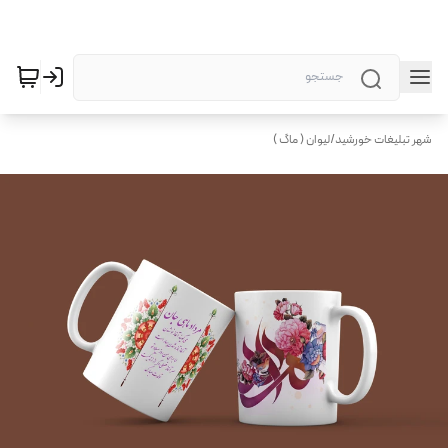
شهر تبلیغات خورشید
/
لیوان ( ماگ )