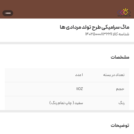
ماگ سرامیکی طرح تولد مردادی ها
شناسه کالا
14025000832211
مشخصات
تعداد در بسته
1 عدد
حجم
11OZ
رنگ
سفید ( چاپ تمام رنگ )
جنس
سرامیک
توضیحات