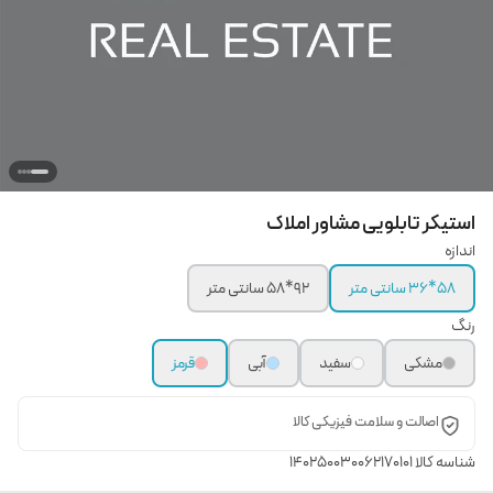
استیکر تابلویی مشاور املاک
اندازه
58*36 سانتی متر
92*58 سانتی متر
رنگ
مشکی
سفید
آبی
قرمز
اصالت و سلامت فیزیکی کالا
شناسه کالا
140250030062170101