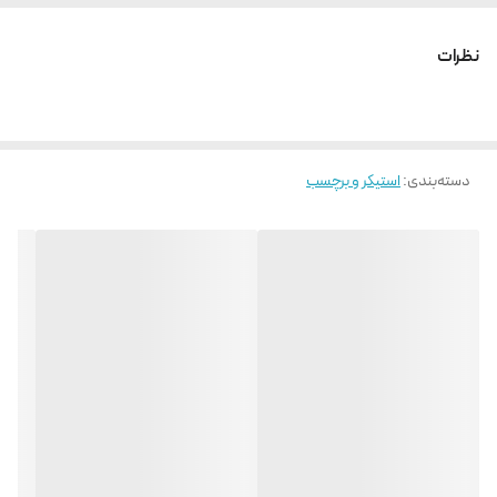
سایز 58*92 ----> عرض کار 92 سانتی متر و ارتفاع کار 92 سانتی متر می باشد .
نظرات
دسته‌بندی
:
استیکر و برچسب