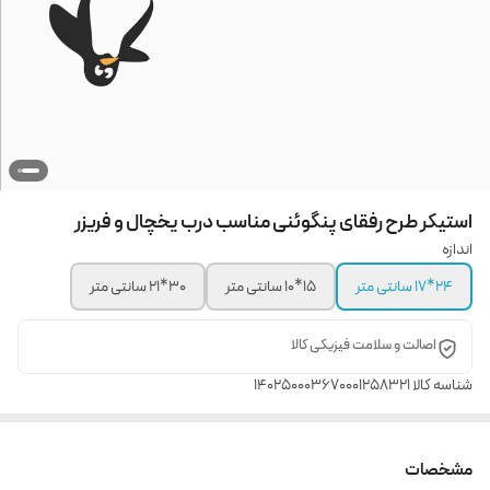
استیکر طرح رفقای پنگوئنی مناسب درب یخچال و فریزر
اندازه
24*17 سانتی متر
15*10 سانتی متر
30*21 سانتی متر
اصالت و سلامت فیزیکی کالا
شناسه کالا
140250003670001258321
مشخصات