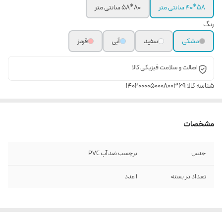
58*40 سانتی متر
80*58 سانتی متر
رنگ
مشکی
سفید
آبی
قرمز
اصالت و سلامت فیزیکی کالا
شناسه کالا
140200005000800369
مشخصات
جنس
برچسب ضد آب PVC
تعداد در بسته
1 عدد