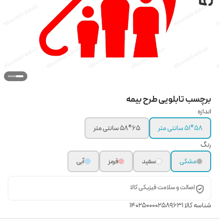
برچسب تابلویی طرح بیمه
اندازه
58*51 سانتی متر
65*58 سانتی متر
رنگ
مشکی
سفید
قرمز
آبی
اصالت و سلامت فیزیکی کالا
شناسه کالا
1402500002589631