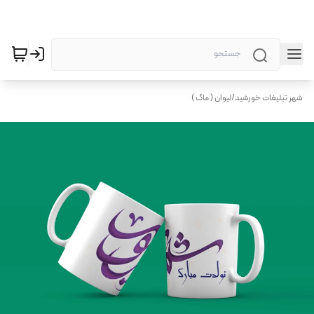
شهر تبلیغات خورشید
/
لیوان ( ماگ )