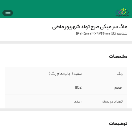
ماگ سرامیکی طرح تولد شهریور ماهی
شناسه کالا
14025000369722000
مشخصات
رنگ
سفید ( چاپ تمام رنگ )
حجم
11OZ
تعداد در بسته
1 عدد
جنس
سرامیکی
توضیحات