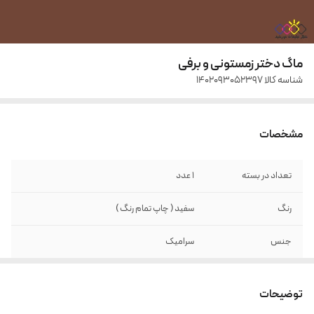
ماگ دختر زمستونی و برفی
شناسه کالا
1402093052397
مشخصات
تعداد در بسته
1 عدد
رنگ
سفید ( چاپ تمام رنگ )
جنس
سرامیک
حجم
11OZ
توضیحات