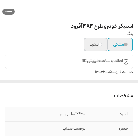
استیکر خودرو طرح 4X4 آفرود
رنگ
مشکی
سفید
اصالت و سلامت فیزیکی کالا
شناسه کالا
1402600500
مشخصات
اندازه
50*12 سانتی متر
جنس
برچسب ضد آب