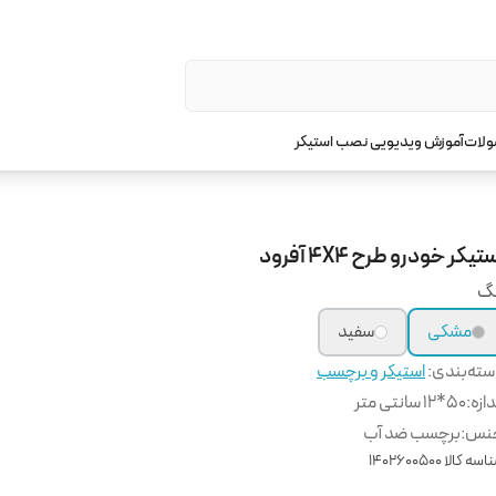
ولات
آموزش ویدیویی نصب استیکر
تیکر خودرو طرح 4X4 آفرود
نگ
مشکی
سفید
ته‌بندی
:
استیکر و برچسب
دازه
:
50*12 سانتی متر
نس
:
برچسب ضد آب
اسه کالا
1402600500