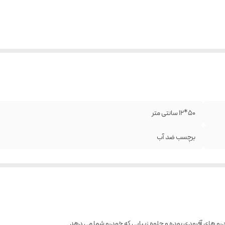
50*12 سانتی متر
برچسب ضد آب