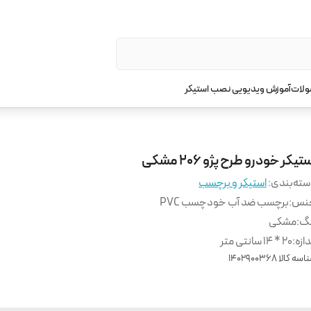
ولات
آموزش ویدیویی نصب استیکر
تیکر خودرو طرح پژو 206 مشکی
ته‌بندی
:
استیکر و برچسب
نس
:
برچسب ضد آب خودچسب PVC
نگ
:
مشکی
دازه
:
20 * 14 سانتی متر
اسه کالا
1402900368