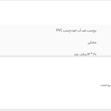
برچسب ضد آب خودچسب PVC
مشکی
20 * 14 سانتی متر