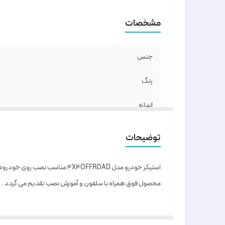
مشخصات
جنس
رنگ
اندازه
توضیحات
استیکر خودرو مدل 4X4OFFROAD مناسب نصب روی خودروهای آفرودی است . جنس این محصول برچسب ضد آب PVC بوده که در مقابل سرما ، گرما و رطوبت مقاوم می باشد .
محصول فوق همراه با سلفون و آموزش نصب تقدیم می گردد .