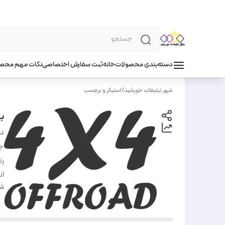
دسته‌بندی محصولات
خانه
ثبت سفارش اختصاصی
نکات مهم محص
شهر تبلیغات خورشید
/
استیکر و برچسب
بر
دس
ج
ر
ان
شن