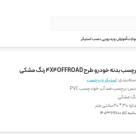
ولات
آموزش ویدیویی نصب استیکر
چسب بدنه خودرو طرح 4X4OFFROAD رنگ مشکی
ته‌بندی
:
استیکر و برچسب
نس
:
برچسب ضد آب خودچسب PVC
نگ
:
مشکی
دازه
:
30 * 20 سانتی متر
اسه کالا
1402369700