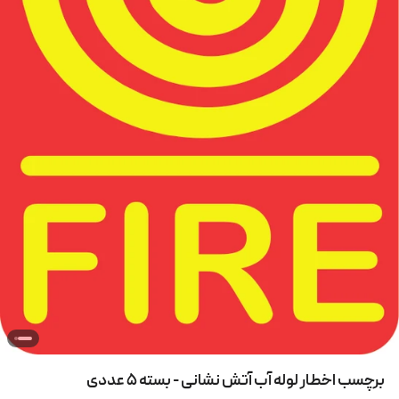
برچسب اخطار لوله آب آتش نشانی - بسته 5 عددی