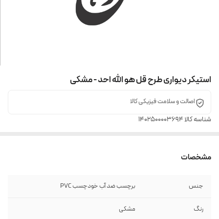
استیکر دیواری طرح قل هو الله احد - مشکی
اصالت و سلامت فیزیکی کالا
شناسه کالا
1402500003694
مشخصات
جنس
برچسب ضد آب خودچسب PVC
رنگ
مشکی