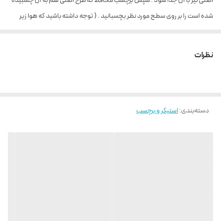
اصلی نیز با آن جدا شود . سپس برچسب محافظ که طرح اصلی هم به آن چسبیده
شده است را بر روی سطح مورد نظر بچسبانید . ( توجه داشته باشید که هوا زیر
برچسب جمع نشود ) سپس با جسمی مانند کارت بانکی بر روی سطح کار بکشید تا
کاملا طرح اصلی روی سطح بچسبد . سپس به آرامی برچسب محافظ را جدا نمایید .
نظرات
دسته‌بندی
:
استیکر و برچسب