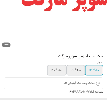
برچسب تابلویی سوپر مارکت
سایز
150 * 40
100 * 26
50 * 13
اصالت و سلامت فیزیکی کالا
شناسه کالا
140288879032