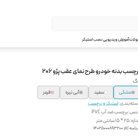
ولات
آموزش ویدیویی نصب استیکر
چسب بدنه خودرو طرح نمای عقب پژو 206
نگ
مشکی
سفید
آبی تیره
قرمز
ته‌بندی
:
استیکر و برچسب
نس
:
برچسب ضد آب PVC
دازه
:
25 * 15 سانتی متر
اسه کالا
14025000893200