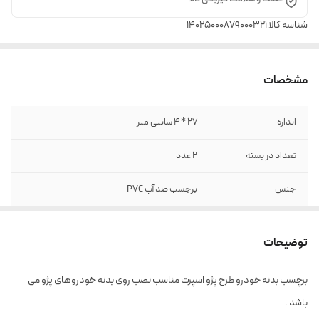
شناسه کالا
14025000879000321
مشخصات
اندازه
27 * 4 سانتی متر
تعداد در بسته
2 عدد
جنس
برچسب ضد آب PVC
رنگ
سفید + قرمز
توضیحات
برچسب بدنه خودرو طرح پژو اسپرت مناسب نصب روی بدنه خودروهای پژو می
باشد .