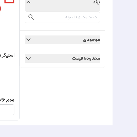
برند
موجودی
استیکر 
محدوده قیمت
66,000