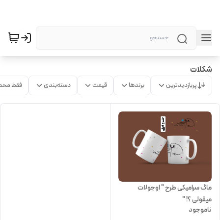
شکلات
پربازدیدترین
برندها
قیمت
دسته‌بندی
فقط محص
ماگ سرامیکی طرح " اوجولات
میقولی ؟! "
ناموجود