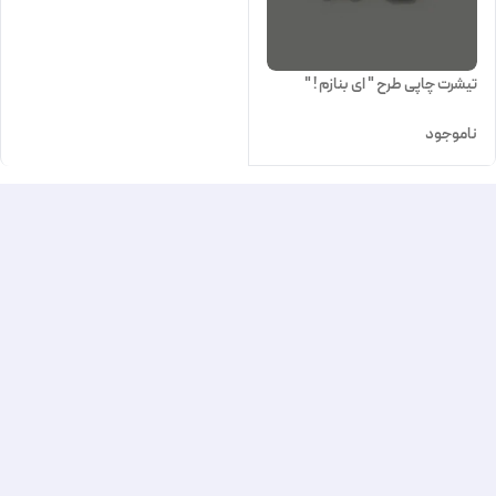
تیشرت چاپی طرح " ای بنازم ! "
ناموجود