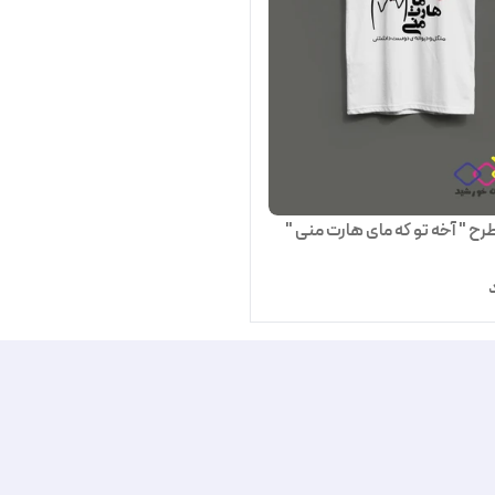
ح " آخه تو که مای هارت منی "