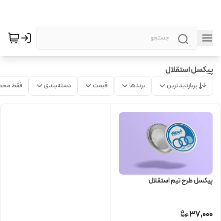
پیکسل استقلال
پربازدیدترین
برندها
قیمت
دسته‌بندی
فقط محص
پیکسل طرح تیم استقلال
37,000