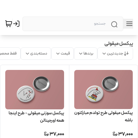
پیکسل میقولی
جدیدترین
برندها
قیمت
دسته‌بندی
فقط محصو
پیکسل میقولی طرح تولدم مبارکتون
پیکسل سوزنی میقولی - طرح اینجا
باشه
همه اورجینالن
37,000
37,000