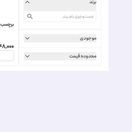
برند
برچسب ب
موجودی
48,000
محدوده قیمت