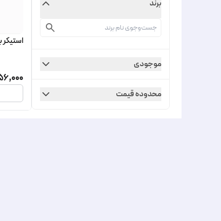
برند
استیکر ب
موجودی
56,000
محدوده قیمت