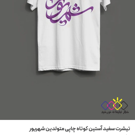
تیشرت سفید آستین کوتاه چاپی متولدین شهریور