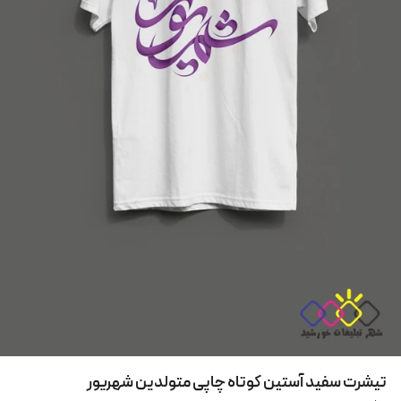
تیشرت سفید آستین کوتاه چاپی متولدین شهریور