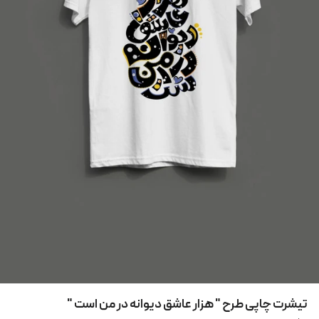
تیشرت چاپی طرح " هزار عاشق دیوانه در من است "