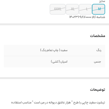
سایز
XXXL
XL
L
M
شناسه کالا
1402369870000
مشخصات
رنگ
سفید ( چاپ تمام رنگ )
جنس
اسپان ( کشی )
توضیحات
تیشرت سفید چاپی با طرح " هزار عاشق دیوانه در من است " مناسب استفاده