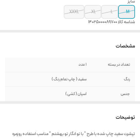
سایز
XXXL
XL
L
M
شناسه کالا
14025000089700
مشخصات
تعداد در بسته
1 عدد
رنگ
سفید ( چاپ تمام رنگ )
جنس
اسپان ( کشی )
توضیحات
تیشرت سفید چاپ شده با طرح " با تو انگار تو بهشتم " مناسب استفاده روزمره