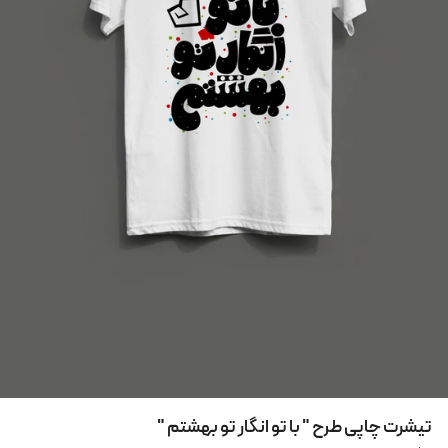
تیشرت چاپی طرح " با تو انگار تو بهشتم "