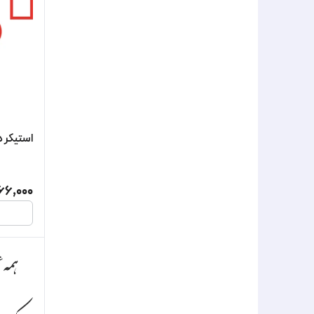
استیکر 
66,000