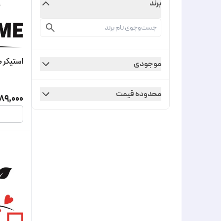
برند
استیکر طرح time
موجودی
محدوده قیمت
89,000