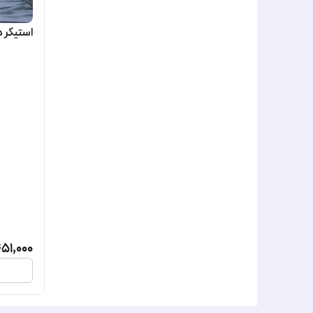
استیکر 
51,000