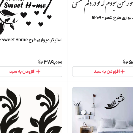
واری طرح شعر - a209
استیکر دیواری طرح Home Sweet Home
389,000
5
افزودن به سبد
افزودن به سبد