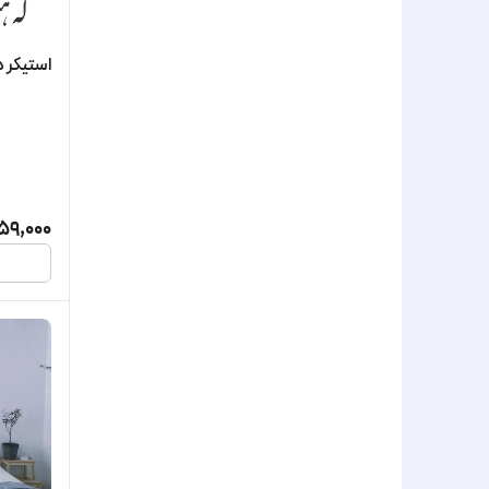
استیکر دی
59,000